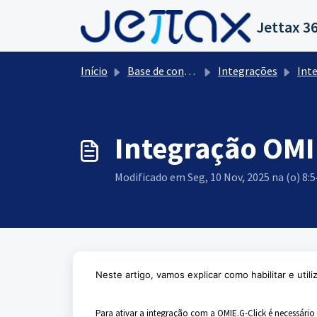
Ir para o conteúdo principal
Jettax 3
Início
Base de conhecimento
Integrações
Int
Integração OMI
Modificado em Seg, 10 Nov, 2025 na (o) 8:
Neste artigo, vamos explicar como habilitar e util
Para ativar a integração com a OMIE.G-Click é necessário p