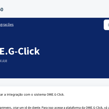
60
egrações
E.G-Click
54 AM
izar a integração com o sistema
OMIE.G-Click
.
rimeiro, criar um id de cliente. Para isso acesse a plataforma da OMIE.G-Click, vá 